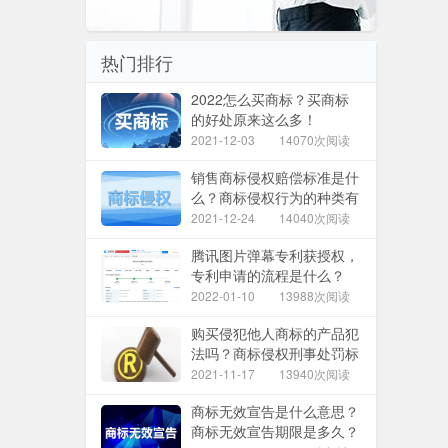
热门排行
2022怎么买商标？买商标
的好处原来这么多！
2021-12-03
14070次阅读
销售商标侵权赔偿标准是什
么？商标侵权行为的种类有
哪些？
2021-12-24
14040次阅读
腾讯图片弹幕专利获授权，
专利申请的流程是什么？
2022-01-10
13988次阅读
购买侵犯他人商标的产品犯
法吗？商标侵权刑事处罚标
准是什么？
2021-11-17
13940次阅读
商标无效宣告是什么意思？
商标无效宣告期限是多久？