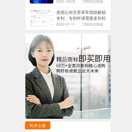
2021-12-22
13925次阅读
美团公布共享单车指纹解锁
专利，专利申请需要多长时
间？
2022-01-11
13802次阅读
构卓企服